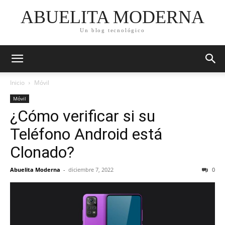
ABUELITA MODERNA
Un blog tecnológico
Inicio
Móvil
Móvil
¿Cómo verificar si su
Teléfono Android está
Clonado?
Abuelita Moderna
-
diciembre 7, 2022
0