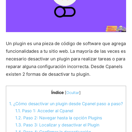
Un plugin es una pieza de código de software que agrega
funcionalidades a tu sitio web. La mayoría de las veces es
necesario desactivar un plugin para realizar tareas o para
reparar alguna configuración incorrecta. Desde Cpanels
existen 2 formas de desactivar tu plugin.
Índice
[
Ocultar
]
1.
¿Cómo desactivar un plugin desde Cpanel paso a paso?
1.1.
Paso 1: Acceder al Cpanel
1.2.
Paso 2: Navegar hasta la opción Plugins
1.3.
Paso 3: Localizar y desactivar el Plugin
1.4.
Paso 4: Confirmar la desactivación