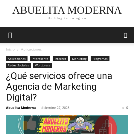
ABUELITA MODERNA
Un blog tecnológico
Inicio
Aplicaciones
Aplicaciones
Interesante
Internet
Marketing
Programas
Redes Sociales
Wordpress
¿Qué servicios ofrece una
Agencia de Marketing
Digital?
Abuelita Moderna
-
diciembre 27, 2023
0